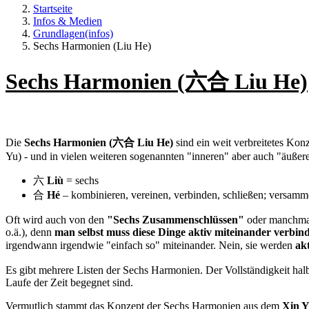
Startseite
Infos & Medien
Grundlagen(infos)
Sechs Harmonien (Liu He)
Sechs Harmonien (六合 Liu He)
Die
Sechs Harmonien (六合 Liu He)
sind ein weit verbreitetes Kon
Yu) - und in vielen weiteren sogenannten "inneren" aber auch "äuße
六
Liù
= sechs
合
Hé
– kombinieren, vereinen, verbinden, schließen; versamme
Oft wird auch von den
"Sechs Zusammenschlüssen"
oder manchma
o.ä.), denn
man selbst muss diese Dinge aktiv miteinander verbin
irgendwann irgendwie "einfach so" miteinander. Nein, sie werden
ak
Es gibt mehrere Listen der Sechs Harmonien. Der Vollständigkeit halber
Laufe der Zeit begegnet sind.
Vermutlich stammt das Konzept der Sechs Harmonien aus dem
Xin Y