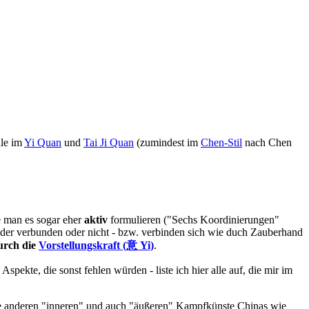
lle im
Yi Quan
und
Tai Ji Quan
(zumindest im
Chen-Stil
nach Chen
e man es sogar eher
aktiv
formulieren ("Sechs Koordinierungen"
ander verbunden oder nicht - bzw. verbinden sich wie duch Zauberhand
urch die
Vorstellungskraft (意 Yi)
.
pekte, die sonst fehlen würden - liste ich hier alle auf, die mir im
ie anderen "inneren" und auch "äußeren" Kampfkünste Chinas wie