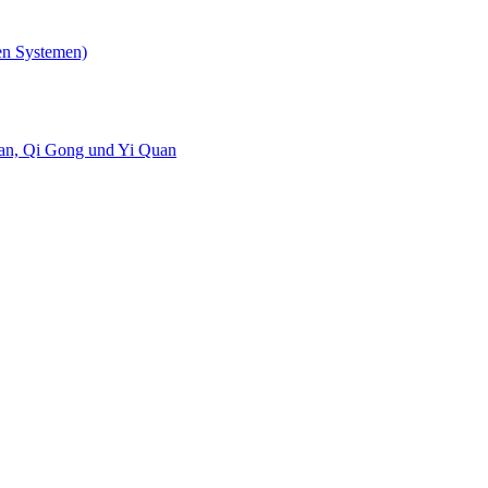
en Systemen)
uan, Qi Gong und Yi Quan