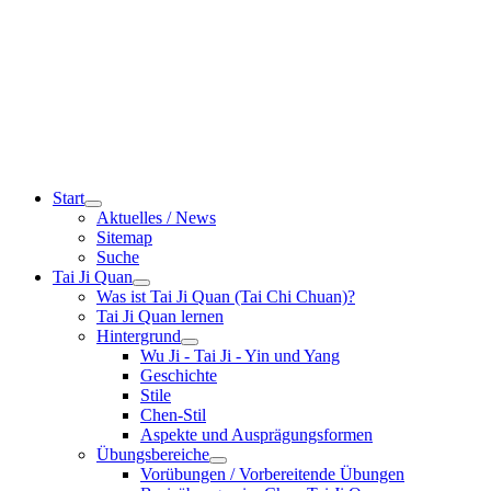
Start
Aktuelles / News
Sitemap
Suche
Tai Ji Quan
Was ist Tai Ji Quan (Tai Chi Chuan)?
Tai Ji Quan lernen
Hintergrund
Wu Ji - Tai Ji - Yin und Yang
Geschichte
Stile
Chen-Stil
Aspekte und Ausprägungsformen
Übungsbereiche
Vorübungen / Vorbereitende Übungen