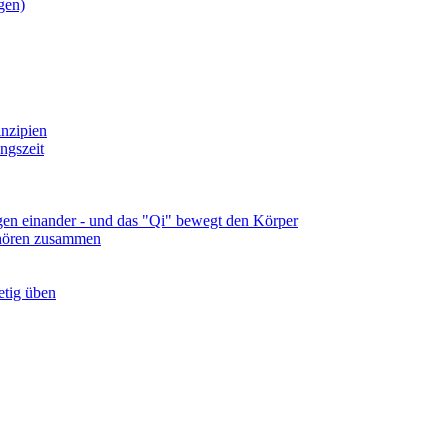
gen)
nzipien
ngszeit
lgen einander - und das "Qi" bewegt den Körper
ehören zusammen
tetig üben