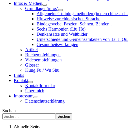
Infos & Medien
Grundlagen(infos)
Allgemeine Trainingsmethoden (in den chinesisch
Hinweise zur chinesischen Sprache
Bindegewebe, Faszien, Sehnen, Bänder...
Sechs Harmonien (Liu He)
Denkansätze und Weltbilder
Unterschiede und Gemeinsamkeiten von Tai Ji Q
Gesundheitswirkungen
Artikel
Buchempfehlungen
Videoempfehlungen
Glossar
Kung Fu / Wu Shu
Links
Kontakt
Kontaktformular
Über mich
Impressum
Datenschutzerklärung
Suchen
Suchen
Aktuelle Seite: