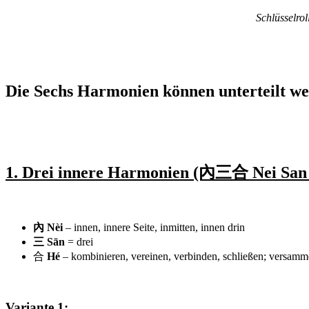
Schlüsselrol
Die Sechs Harmonien können unterteilt w
1. Drei innere Harmonien (內三合 Nei San
內 Nèi
– innen, innere Seite, inmitten, innen drin
三 Sān
= drei
合
Hé
– kombinieren, vereinen, verbinden, schließen; versamme
Variante 1: