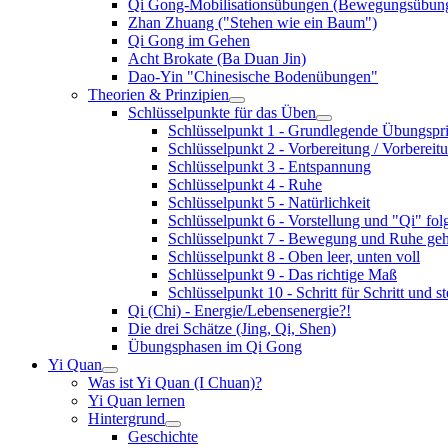
Qi Gong-Mobilisationsübungen (Bewegungsübun
Zhan Zhuang ("Stehen wie ein Baum")
Qi Gong im Gehen
Acht Brokate (Ba Duan Jin)
Dao-Yin "Chinesische Bodenübungen"
Theorien & Prinzipien
Schlüsselpunkte für das Üben
Schlüsselpunkt 1 - Grundlegende Übungspri
Schlüsselpunkt 2 - Vorbereitung / Vorbereitu
Schlüsselpunkt 3 - Entspannung
Schlüsselpunkt 4 - Ruhe
Schlüsselpunkt 5 - Natürlichkeit
Schlüsselpunkt 6 - Vorstellung und "Qi" fo
Schlüsselpunkt 7 - Bewegung und Ruhe g
Schlüsselpunkt 8 - Oben leer, unten voll
Schlüsselpunkt 9 - Das richtige Maß
Schlüsselpunkt 10 - Schritt für Schritt und s
Qi (Chi) - Energie/Lebensenergie?!
Die drei Schätze (Jing, Qi, Shen)
Übungsphasen im Qi Gong
Yi Quan
Was ist Yi Quan (I Chuan)?
Yi Quan lernen
Hintergrund
Geschichte