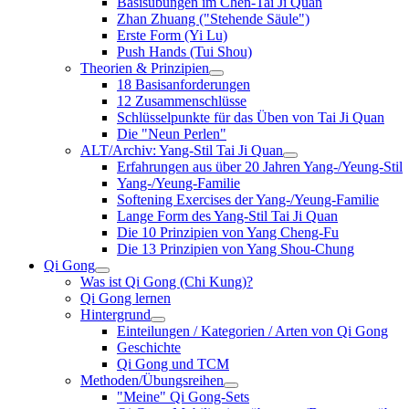
Basisübungen im Chen-Tai Ji Quan
Zhan Zhuang ("Stehende Säule")
Erste Form (Yi Lu)
Push Hands (Tui Shou)
Theorien & Prinzipien
18 Basisanforderungen
12 Zusammenschlüsse
Schlüsselpunkte für das Üben von Tai Ji Quan
Die "Neun Perlen"
ALT/Archiv: Yang-Stil Tai Ji Quan
Erfahrungen aus über 20 Jahren Yang-/Yeung-Stil
Yang-/Yeung-Familie
Softening Exercises der Yang-/Yeung-Familie
Lange Form des Yang-Stil Tai Ji Quan
Die 10 Prinzipien von Yang Cheng-Fu
Die 13 Prinzipien von Yang Shou-Chung
Qi Gong
Was ist Qi Gong (Chi Kung)?
Qi Gong lernen
Hintergrund
Einteilungen / Kategorien / Arten von Qi Gong
Geschichte
Qi Gong und TCM
Methoden/Übungsreihen
"Meine" Qi Gong-Sets