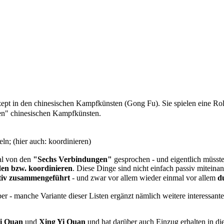
zept in den chinesischen Kampfkünsten (Gong Fu). Sie spielen eine Ro
ren" chinesischen Kampfkünsten.
ln; (hier auch: koordinieren)
l von den
"Sechs Verbindungen"
gesprochen - und eigentlich müsst
den bzw. koordinieren
. Diese Dinge sind nicht einfach passiv mitein
tiv zusammengeführt
- und zwar vor allem wieder einmal vor allem
d
 - manche Variante dieser Listen ergänzt nämlich weitere interessante As
i Quan
und
Xing Yi Quan
und hat darüber auch Einzug erhalten in d