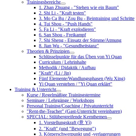
Trainingsbereiche
1. Zhan Zhuang - "Stehen wie ein Baum"
2. Shi Li - "Kraft testen"
3. Mo Ca Bu / Zou Bu - Beintraining und Schritte
4. Tui Shou - "Push Hands"
5. Fa Li - "Kraft explodieren"
6. San Shou - Freikampf
7. Shi Sheng - Einsatz der Stimme/Atmung
8. Jian Wu - "Gesundheitstanz"
Theorien & Prinzipien
Schlüsselpunkte für das Üben von Yi Quan
Curriculum / Lehrinhalte
Methodik / Didaktik / Aufbau
"Kraft" (Li / Jin)
Fünf Elemente/Wandlungsphasen (Wu Xing)
Yi Quan verstehen / "Yi Quan erklärt"
Training & Unterricht
Kurse / Regelmäßige Trainingstermine
Seminare / Lehrgänge / Workshops
Personal Training/Coaching / Privatunterricht
"Rent-the-Teacher" (Gast-Unterricht vereinbaren)
SPECIAL: Stilübergreifende Kernthemen
1. Vorstellungskraft (意 Yì)
2. "Kraft" (und "Bewegung")
3. Körperschwerpunkt und -verlagerungen