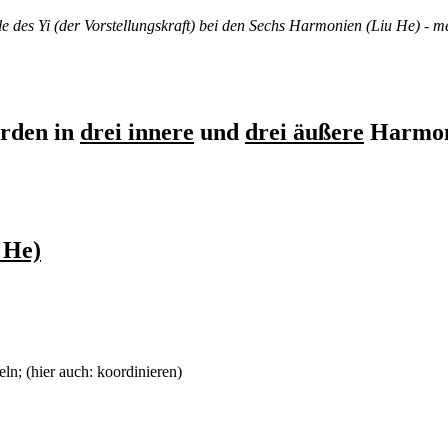
le des Yi (der Vorstellungskraft) bei den Sechs Harmonien (Liu He) - m
erden in
drei innere
und
drei äußere
Harmon
 He)
ln; (hier auch: koordinieren)