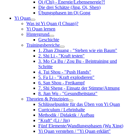
Qi (Chi) - Energie/Lebensenergie?!
Die drei Schätze (Jing, Qi, Shen)
Übungsphasen im Qi Gong
Yi Quan
Was ist Yi Quan (I Chuan)?
Yi Quan lernen
Hintergrund
Geschichte
Trainingsbereiche
1. Zhan Zhuang - "Stehen wie ein Baum"
2. Shi Li - "Kraft testen"
3. Mo Ca Bu / Zou Bu - Beintraining und
Schritte
4. Tui Shou - "Push Hands"
5. Fa Li - "Kraft explodieren"
6. San Shou - Freikampf
7. Shi Sheng - Einsatz der Stimme/Atmung
8. Jian Wu - "Gesundheitstanz"
Theorien & Prinzipien
Schlüsselpunkte für das Üben von Yi Quan
Curriculum / Lehrinhalte
Methodik / Didaktik / Aufbau
"Kraft" (Li / Jin)
Fünf Elemente/Wandlungsphasen (Wu Xing)
Yi Quan verstehen / "Yi Quan erklärt"