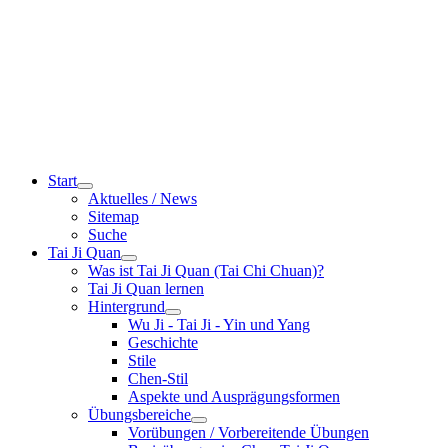
Start
Aktuelles / News
Sitemap
Suche
Tai Ji Quan
Was ist Tai Ji Quan (Tai Chi Chuan)?
Tai Ji Quan lernen
Hintergrund
Wu Ji - Tai Ji - Yin und Yang
Geschichte
Stile
Chen-Stil
Aspekte und Ausprägungsformen
Übungsbereiche
Vorübungen / Vorbereitende Übungen