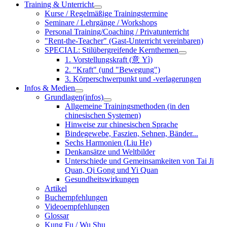
Training & Unterricht
Kurse / Regelmäßige Trainingstermine
Seminare / Lehrgänge / Workshops
Personal Training/Coaching / Privatunterricht
"Rent-the-Teacher" (Gast-Unterricht vereinbaren)
SPECIAL: Stilübergreifende Kernthemen
1. Vorstellungskraft (意 Yì)
2. "Kraft" (und "Bewegung")
3. Körperschwerpunkt und -verlagerungen
Infos & Medien
Grundlagen(infos)
Allgemeine Trainingsmethoden (in den
chinesischen Systemen)
Hinweise zur chinesischen Sprache
Bindegewebe, Faszien, Sehnen, Bänder...
Sechs Harmonien (Liu He)
Denkansätze und Weltbilder
Unterschiede und Gemeinsamkeiten von Tai Ji
Quan, Qi Gong und Yi Quan
Gesundheitswirkungen
Artikel
Buchempfehlungen
Videoempfehlungen
Glossar
Kung Fu / Wu Shu