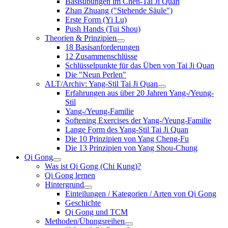
Basisübungen im Chen-Tai Ji Quan
Zhan Zhuang ("Stehende Säule")
Erste Form (Yi Lu)
Push Hands (Tui Shou)
Theorien & Prinzipien
18 Basisanforderungen
12 Zusammenschlüsse
Schlüsselpunkte für das Üben von Tai Ji Quan
Die "Neun Perlen"
ALT/Archiv: Yang-Stil Tai Ji Quan
Erfahrungen aus über 20 Jahren Yang-/Yeung-
Stil
Yang-/Yeung-Familie
Softening Exercises der Yang-/Yeung-Familie
Lange Form des Yang-Stil Tai Ji Quan
Die 10 Prinzipien von Yang Cheng-Fu
Die 13 Prinzipien von Yang Shou-Chung
Qi Gong
Was ist Qi Gong (Chi Kung)?
Qi Gong lernen
Hintergrund
Einteilungen / Kategorien / Arten von Qi Gong
Geschichte
Qi Gong und TCM
Methoden/Übungsreihen