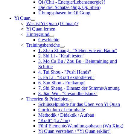
Qi (Chi) - Energie/Lebensenergie?!
Die drei Schätze (Jing, Qi, Shen)
Übungsphasen im Qi Gong
Yi Quan
Was ist Yi Quan (I Chuan)?
Yi Quan lernen
Hintergrund
Geschichte
Trainingsbereiche
1. Zhan Zhuang - "Stehen wie ein Baum"
2. Shi Li - "Kraft testen"
3. Mo Ca Bu / Zou Bu - Beintraining und
Schritte
4. Tui Shou - "Push Hands"
5. Fa Li - "Kraft explodieren"
6. San Shou - Freikampf
7. Shi Sheng - Einsatz der Stimme/Atmung
8. Jian Wu - "Gesundheitstanz"
Theorien & Prinzipien
Schlüsselpunkte für das Üben von Yi Quan
Curriculum / Lehrinhalte
Methodik / Didaktik / Aufbau
"Kraft" (Li / Jin)
Fünf Elemente/Wandlungsphasen (Wu Xing)
Yi Quan verstehen / "Yi Quan erklärt"