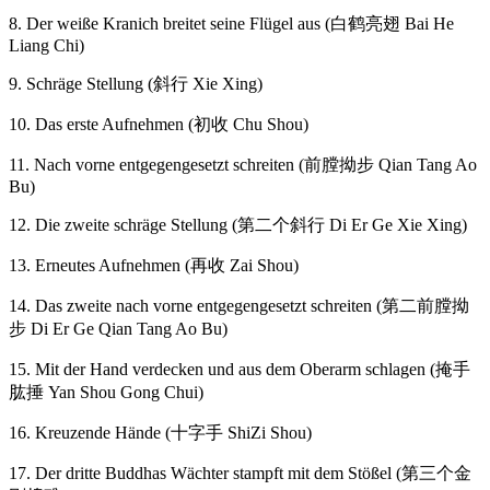
8. Der weiße Kranich breitet seine Flügel aus (白鹤亮翅 Bai He
Liang Chi)
9. Schräge Stellung (斜行 Xie Xing)
10. Das erste Aufnehmen (初收 Chu Shou)
11. Nach vorne entgegengesetzt schreiten (前膛拗步 Qian Tang Ao
Bu)
12. Die zweite schräge Stellung (第二个斜行 Di Er Ge Xie Xing)
13. Erneutes Aufnehmen (再收 Zai Shou)
14. Das zweite nach vorne entgegengesetzt schreiten (第二前膛拗
步 Di Er Ge Qian Tang Ao Bu)
15. Mit der Hand verdecken und aus dem Oberarm schlagen (掩手
肱捶 Yan Shou Gong Chui)
16. Kreuzende Hände (十字手 ShiZi Shou)
17. Der dritte Buddhas Wächter stampft mit dem Stößel (第三个金