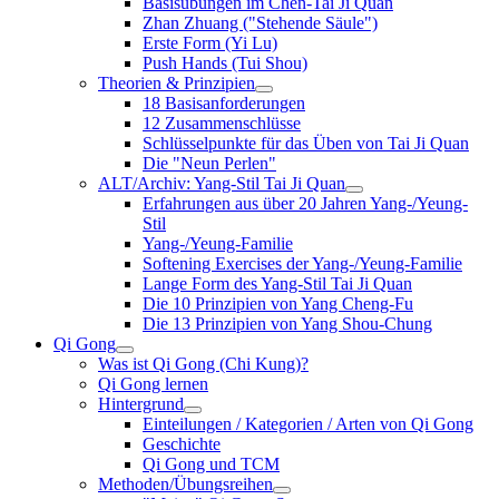
Basisübungen im Chen-Tai Ji Quan
Zhan Zhuang ("Stehende Säule")
Erste Form (Yi Lu)
Push Hands (Tui Shou)
Theorien & Prinzipien
18 Basisanforderungen
12 Zusammenschlüsse
Schlüsselpunkte für das Üben von Tai Ji Quan
Die "Neun Perlen"
ALT/Archiv: Yang-Stil Tai Ji Quan
Erfahrungen aus über 20 Jahren Yang-/Yeung-
Stil
Yang-/Yeung-Familie
Softening Exercises der Yang-/Yeung-Familie
Lange Form des Yang-Stil Tai Ji Quan
Die 10 Prinzipien von Yang Cheng-Fu
Die 13 Prinzipien von Yang Shou-Chung
Qi Gong
Was ist Qi Gong (Chi Kung)?
Qi Gong lernen
Hintergrund
Einteilungen / Kategorien / Arten von Qi Gong
Geschichte
Qi Gong und TCM
Methoden/Übungsreihen