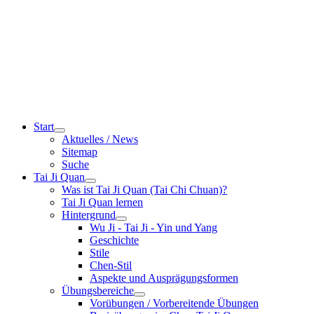
Start
Aktuelles / News
Sitemap
Suche
Tai Ji Quan
Was ist Tai Ji Quan (Tai Chi Chuan)?
Tai Ji Quan lernen
Hintergrund
Wu Ji - Tai Ji - Yin und Yang
Geschichte
Stile
Chen-Stil
Aspekte und Ausprägungsformen
Übungsbereiche
Vorübungen / Vorbereitende Übungen