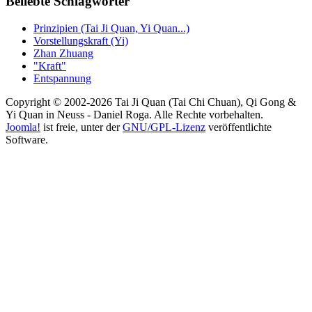
Beliebte Schlagwörter
Prinzipien (Tai Ji Quan, Yi Quan...)
Vorstellungskraft (Yi)
Zhan Zhuang
"Kraft"
Entspannung
Copyright © 2002-2026 Tai Ji Quan (Tai Chi Chuan), Qi Gong &
Yi Quan in Neuss - Daniel Roga. Alle Rechte vorbehalten.
Joomla!
ist freie, unter der
GNU/GPL-Lizenz
veröffentlichte
Software.