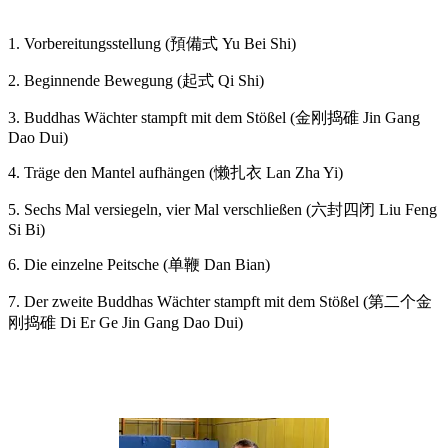
1. Vorbereitungsstellung (預備式 Yu Bei Shi)
2. Beginnende Bewegung (起式 Qi Shi)
3. Buddhas Wächter stampft mit dem Stößel (金刚捣碓 Jin Gang
Dao Dui)
4. Träge den Mantel aufhängen (懒扎衣 Lan Zha Yi)
5. Sechs Mal versiegeln, vier Mal verschließen (六封四闭 Liu Feng
Si Bi)
6. Die einzelne Peitsche (单鞭 Dan Bian)
7. Der zweite Buddhas Wächter stampft mit dem Stößel (第二个金
刚捣碓 Di Er Ge Jin Gang Dao Dui)