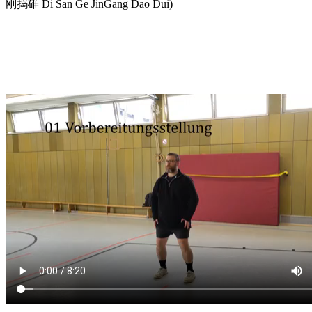
刚捣碓 Di San Ge JinGang Dao Dui)