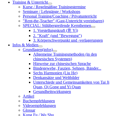
Training & Unterricht
Kurse / Regelmäßige Trainingstermine
Seminare / Lehrgänge / Workshops
Personal Training/Coaching / Privatunterricht
"Rent-the-Teacher" (Gast-Unterricht vereinbaren)
SPECIAL: Stilübergreifende Kernthemen
1. Vorstellungskraft (意 Yì)
2. "Kraft" (und "Bewegung")
3. Körperschwerpunkt und -verlagerungen
Infos & Medien
Grundlagen(infos)
Allgemeine Trainingsmethoden (in den
chinesischen Systemen)
Hinweise zur chinesischen Sprache
Bindegewebe, Faszien, Sehnen, Bänder...
Sechs Harmonien (Liu He)
Denkansätze und Weltbilder
Unterschiede und Gemeinsamkeiten von Tai Ji
Quan, Qi Gong und Yi Quan
Gesundheitswirkungen
Artikel
Buchempfehlungen
Videoempfehlungen
Glossar
Kung Fu / Wu Shu