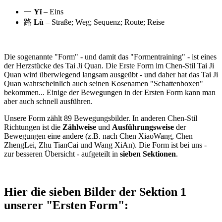
一
Yī
– Eins
路
Lù
– Straße; Weg; Sequenz; Route; Reise
Die sogenannte "Form" - und damit das "Formentraining" - ist eines
der Herzstücke des Tai Ji Quan. Die Erste Form im Chen-Stil Tai Ji
Quan wird überwiegend langsam ausgeübt - und daher hat das Tai Ji
Quan wahrscheinlich auch seinen Kosenamen "Schattenboxen"
bekommen... Einige der Bewegungen in der Ersten Form kann man
aber auch schnell ausführen.
Unsere Form zählt 89 Bewegungsbilder. In anderen Chen-Stil
Richtungen ist die
Zählweise
und
Ausführungsweise
der
Bewegungen eine andere (z.B. nach Chen XiaoWang, Chen
ZhengLei, Zhu TianCai und Wang XiAn). Die Form ist bei uns -
zur besseren Übersicht - aufgeteilt in
sieben Sektionen
.
Hier die sieben Bilder der Sektion 1
unserer "Ersten Form":