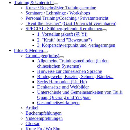
Training & Unterricht
Kurse / Regelmäßige Trainingstermine
Seminare / Lehrgänge / Workshops
Personal Training/Coaching / Privatunterricht
"Rent-the-Teacher" (Gast-Unterricht vereinbaren)
SPECIAL: Stilübergreifende Kernthemen
1. Vorstellungskraft (意 Yì)
2. "Kraft" (und "Bewegung")
3. Körperschwerpunkt und -verlagerungen
Infos & Medien
Grundlagen(infos)
Allgemeine Trainingsmethoden (in den
chinesischen Systemen)
Hinweise zur chinesischen Sprache
Bindegewebe, Faszien, Sehnen, Bänder...
Sechs Harmonien (Liu He)
Denkansätze und Weltbilder
Unterschiede und Gemeinsamkeiten von Tai Ji
Quan, Qi Gong und Yi Quan
Gesundheitswirkungen
Artikel
Buchempfehlungen
Videoempfehlungen
Glossar
Kung Fu / Wu Shu