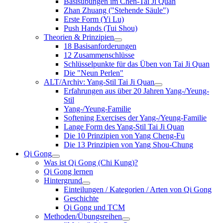
Basisübungen im Chen-Tai Ji Quan
Zhan Zhuang ("Stehende Säule")
Erste Form (Yi Lu)
Push Hands (Tui Shou)
Theorien & Prinzipien
18 Basisanforderungen
12 Zusammenschlüsse
Schlüsselpunkte für das Üben von Tai Ji Quan
Die "Neun Perlen"
ALT/Archiv: Yang-Stil Tai Ji Quan
Erfahrungen aus über 20 Jahren Yang-/Yeung-
Stil
Yang-/Yeung-Familie
Softening Exercises der Yang-/Yeung-Familie
Lange Form des Yang-Stil Tai Ji Quan
Die 10 Prinzipien von Yang Cheng-Fu
Die 13 Prinzipien von Yang Shou-Chung
Qi Gong
Was ist Qi Gong (Chi Kung)?
Qi Gong lernen
Hintergrund
Einteilungen / Kategorien / Arten von Qi Gong
Geschichte
Qi Gong und TCM
Methoden/Übungsreihen