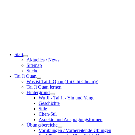
Start
Aktuelles / News
Sitemap
Suche
Tai Ji Quan
Was ist Tai Ji Quan (Tai Chi Chuan)?
Tai Ji Quan lernen
Hintergrund
Wu Ji - Tai Ji - Yin und Yang
Geschichte
Stile
Chen-Stil
Aspekte und Ausprägungsformen
Übungsbereiche
Vorübungen / Vorbereitende Übungen