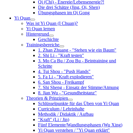
Qi (Chi) - Energie/Lebensenergie?!
Die drei Schätze (Jing, Qi, Shen)
Übungsphasen im Qi Gong
Yi Quan
Was ist Yi Quan (I Chuan)?
Yi Quan lernen
Hintergrund
Geschichte
Trainingsbereiche
1. Zhan Zhuang - "Stehen wie ein Baum"
2. Shi Li - "Kraft testen"
3. Mo Ca Bu / Zou Bu - Beintraining und
Schritte
4. Tui Shou - "Push Hands"
5. Fa Li - "Kraft explodieren"
6. San Shou - Freikampf
7. Shi Sheng - Einsatz der Stimme/Atmung
8. Jian Wu - "Gesundheitstanz"
Theorien & Prinzipien
Schlüsselpunkte für das Üben von Yi Quan
Curriculum / Lehrinhalte
Methodik / Didaktik / Aufbau
"Kraft" (Li / Jin)
Fünf Elemente/Wandlungsphasen (Wu Xing)
Yi Quan verstehen / "Yi Quan erklärt"