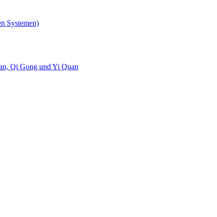
en Systemen)
uan, Qi Gong und Yi Quan