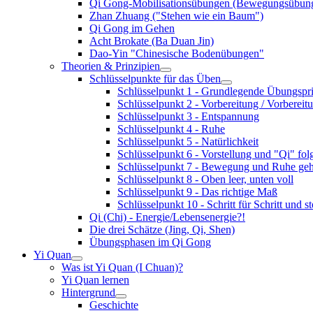
Qi Gong-Mobilisationsübungen (Bewegungsübun
Zhan Zhuang ("Stehen wie ein Baum")
Qi Gong im Gehen
Acht Brokate (Ba Duan Jin)
Dao-Yin "Chinesische Bodenübungen"
Theorien & Prinzipien
Schlüsselpunkte für das Üben
Schlüsselpunkt 1 - Grundlegende Übungspri
Schlüsselpunkt 2 - Vorbereitung / Vorbereitu
Schlüsselpunkt 3 - Entspannung
Schlüsselpunkt 4 - Ruhe
Schlüsselpunkt 5 - Natürlichkeit
Schlüsselpunkt 6 - Vorstellung und "Qi" fo
Schlüsselpunkt 7 - Bewegung und Ruhe g
Schlüsselpunkt 8 - Oben leer, unten voll
Schlüsselpunkt 9 - Das richtige Maß
Schlüsselpunkt 10 - Schritt für Schritt und s
Qi (Chi) - Energie/Lebensenergie?!
Die drei Schätze (Jing, Qi, Shen)
Übungsphasen im Qi Gong
Yi Quan
Was ist Yi Quan (I Chuan)?
Yi Quan lernen
Hintergrund
Geschichte