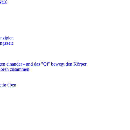
gen)
nzipien
ngszeit
lgen einander - und das "Qi" bewegt den Körper
ehören zusammen
tetig üben