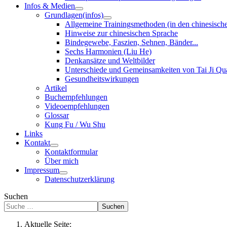
Infos & Medien
Grundlagen(infos)
Allgemeine Trainingsmethoden (in den chinesisch
Hinweise zur chinesischen Sprache
Bindegewebe, Faszien, Sehnen, Bänder...
Sechs Harmonien (Liu He)
Denkansätze und Weltbilder
Unterschiede und Gemeinsamkeiten von Tai Ji Q
Gesundheitswirkungen
Artikel
Buchempfehlungen
Videoempfehlungen
Glossar
Kung Fu / Wu Shu
Links
Kontakt
Kontaktformular
Über mich
Impressum
Datenschutzerklärung
Suchen
Suchen
Aktuelle Seite: