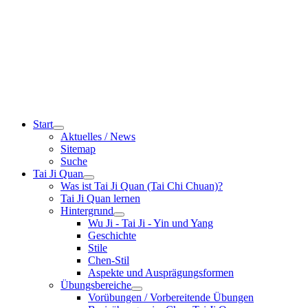
Start
Aktuelles / News
Sitemap
Suche
Tai Ji Quan
Was ist Tai Ji Quan (Tai Chi Chuan)?
Tai Ji Quan lernen
Hintergrund
Wu Ji - Tai Ji - Yin und Yang
Geschichte
Stile
Chen-Stil
Aspekte und Ausprägungsformen
Übungsbereiche
Vorübungen / Vorbereitende Übungen