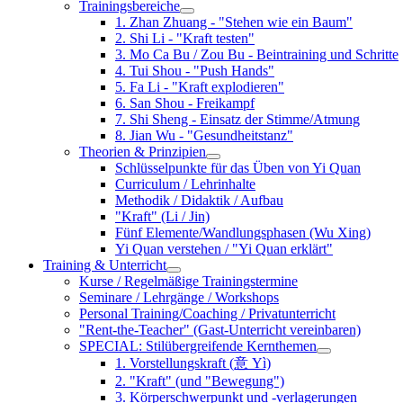
Trainingsbereiche
1. Zhan Zhuang - "Stehen wie ein Baum"
2. Shi Li - "Kraft testen"
3. Mo Ca Bu / Zou Bu - Beintraining und Schritte
4. Tui Shou - "Push Hands"
5. Fa Li - "Kraft explodieren"
6. San Shou - Freikampf
7. Shi Sheng - Einsatz der Stimme/Atmung
8. Jian Wu - "Gesundheitstanz"
Theorien & Prinzipien
Schlüsselpunkte für das Üben von Yi Quan
Curriculum / Lehrinhalte
Methodik / Didaktik / Aufbau
"Kraft" (Li / Jin)
Fünf Elemente/Wandlungsphasen (Wu Xing)
Yi Quan verstehen / "Yi Quan erklärt"
Training & Unterricht
Kurse / Regelmäßige Trainingstermine
Seminare / Lehrgänge / Workshops
Personal Training/Coaching / Privatunterricht
"Rent-the-Teacher" (Gast-Unterricht vereinbaren)
SPECIAL: Stilübergreifende Kernthemen
1. Vorstellungskraft (意 Yì)
2. "Kraft" (und "Bewegung")
3. Körperschwerpunkt und -verlagerungen