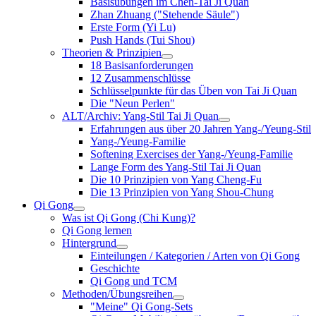
Basisübungen im Chen-Tai Ji Quan
Zhan Zhuang ("Stehende Säule")
Erste Form (Yi Lu)
Push Hands (Tui Shou)
Theorien & Prinzipien
18 Basisanforderungen
12 Zusammenschlüsse
Schlüsselpunkte für das Üben von Tai Ji Quan
Die "Neun Perlen"
ALT/Archiv: Yang-Stil Tai Ji Quan
Erfahrungen aus über 20 Jahren Yang-/Yeung-Stil
Yang-/Yeung-Familie
Softening Exercises der Yang-/Yeung-Familie
Lange Form des Yang-Stil Tai Ji Quan
Die 10 Prinzipien von Yang Cheng-Fu
Die 13 Prinzipien von Yang Shou-Chung
Qi Gong
Was ist Qi Gong (Chi Kung)?
Qi Gong lernen
Hintergrund
Einteilungen / Kategorien / Arten von Qi Gong
Geschichte
Qi Gong und TCM
Methoden/Übungsreihen
"Meine" Qi Gong-Sets