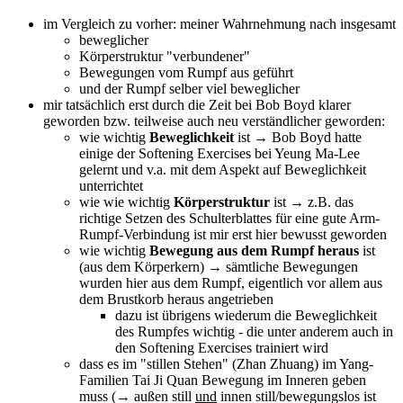
im Vergleich zu vorher: meiner Wahrnehmung nach insgesamt
beweglicher
Körperstruktur "verbundener"
Bewegungen vom Rumpf aus geführt
und der Rumpf selber viel beweglicher
mir tatsächlich erst durch die Zeit bei Bob Boyd klarer
geworden bzw. teilweise auch neu verständlicher geworden:
wie wichtig
Beweglichkeit
ist → Bob Boyd hatte
einige der Softening Exercises bei Yeung Ma-Lee
gelernt und v.a. mit dem Aspekt auf Beweglichkeit
unterrichtet
wie wie wichtig
Körperstruktur
ist → z.B. das
richtige Setzen des Schulterblattes für eine gute Arm-
Rumpf-Verbindung ist mir erst hier bewusst geworden
wie wichtig
Bewegung aus dem Rumpf heraus
ist
(aus dem Körperkern) → sämtliche Bewegungen
wurden hier aus dem Rumpf, eigentlich vor allem aus
dem Brustkorb heraus angetrieben
dazu ist übrigens wiederum die Beweglichkeit
des Rumpfes wichtig - die unter anderem auch in
den Softening Exercises trainiert wird
dass es im "stillen Stehen" (Zhan Zhuang) im Yang-
Familien Tai Ji Quan Bewegung im Inneren geben
muss (→ außen still
und
innen still/bewegungslos ist