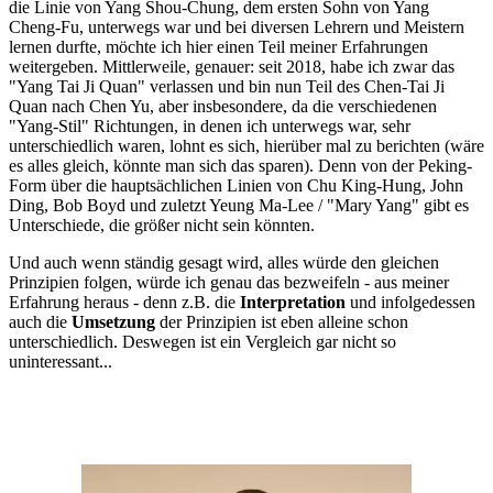
die Linie von Yang Shou-Chung, dem ersten Sohn von Yang
Cheng-Fu, unterwegs war und bei diversen Lehrern und Meistern
lernen durfte, möchte ich hier einen Teil meiner Erfahrungen
weitergeben. Mittlerweile, genauer: seit 2018, habe ich zwar das
"Yang Tai Ji Quan" verlassen und bin nun Teil des Chen-Tai Ji
Quan nach Chen Yu, aber insbesondere, da die verschiedenen
"Yang-Stil" Richtungen, in denen ich unterwegs war, sehr
unterschiedlich waren, lohnt es sich, hierüber mal zu berichten (wäre
es alles gleich, könnte man sich das sparen). Denn von der Peking-
Form über die hauptsächlichen Linien von Chu King-Hung, John
Ding, Bob Boyd und zuletzt Yeung Ma-Lee / "Mary Yang" gibt es
Unterschiede, die größer nicht sein könnten.
Und auch wenn ständig gesagt wird, alles würde den gleichen
Prinzipien folgen, würde ich genau das bezweifeln - aus meiner
Erfahrung heraus - denn z.B. die
Interpretation
und infolgedessen
auch die
Umsetzung
der Prinzipien ist eben alleine schon
unterschiedlich. Deswegen ist ein Vergleich gar nicht so
uninteressant...