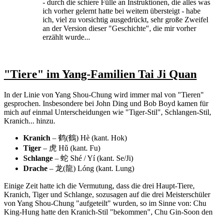
- durch die schiere Fülle an Instruktionen, die alles was
ich vorher gelernt hatte bei weitem übersteigt - habe
ich, viel zu vorsichtig ausgedrückt, sehr große Zweifel
an der Version dieser "Geschichte", die mir vorher
erzählt wurde...
"Tiere" im Yang-Familien Tai Ji Quan
In der Linie von Yang Shou-Chung wird immer mal von "Tieren"
gesprochen. Insbesondere bei John Ding und Bob Boyd kamen für
mich auf einmal Unterscheidungen wie "Tiger-Stil", Schlangen-Stil,
Kranich... hinzu.
Kranich
– 鹤(鶴) Hè (kant. Hok)
Tiger
– 虎 Hǔ (kant. Fu)
Schlange
– 蛇 Shé / Yí (kant. Se/Ji)
Drache
– 龙(龍) Lóng (kant. Lung)
Einige Zeit hatte ich die Vermutung, dass die drei Haupt-Tiere,
Kranich, Tiger und Schlange, sozusagen auf die drei Meisterschüler
von Yang Shou-Chung "aufgeteilt" wurden, so im Sinne von: Chu
King-Hung hatte den Kranich-Stil "bekommen", Chu Gin-Soon den