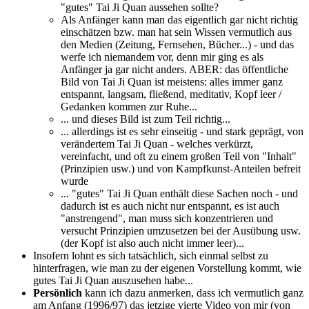
"gutes" Tai Ji Quan aussehen sollte?
Als Anfänger kann man das eigentlich gar nicht richtig
einschätzen bzw. man hat sein Wissen vermutlich aus
den Medien (Zeitung, Fernsehen, Bücher...) - und das
werfe ich niemandem vor, denn mir ging es als
Anfänger ja gar nicht anders. ABER: das öffentliche
Bild von Tai Ji Quan ist meistens: alles immer ganz
entspannt, langsam, fließend, meditativ, Kopf leer /
Gedanken kommen zur Ruhe...
... und dieses Bild ist zum Teil richtig...
... allerdings ist es sehr einseitig - und stark geprägt, von
verändertem Tai Ji Quan - welches verkürzt,
vereinfacht, und oft zu einem großen Teil von "Inhalt"
(Prinzipien usw.) und von Kampfkunst-Anteilen befreit
wurde
... "gutes" Tai Ji Quan enthält diese Sachen noch - und
dadurch ist es auch nicht nur entspannt, es ist auch
"anstrengend", man muss sich konzentrieren und
versucht Prinzipien umzusetzen bei der Ausübung usw.
(der Kopf ist also auch nicht immer leer)...
Insofern lohnt es sich tatsächlich, sich einmal selbst zu
hinterfragen, wie man zu der eigenen Vorstellung kommt, wie
gutes Tai Ji Quan auszusehen habe...
Persönlich
kann ich dazu anmerken, dass ich vermutlich ganz
am Anfang (1996/97) das jetzige vierte Video von mir (von