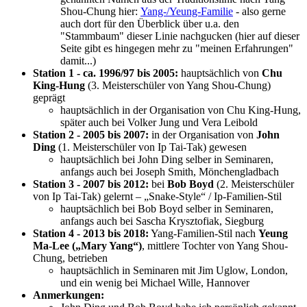
Shou-Chung hier:
Yang-/Yeung-Familie
- also gerne
auch dort für den Überblick über u.a. den
"Stammbaum" dieser Linie nachgucken (hier auf dieser
Seite gibt es hingegen mehr zu "meinen Erfahrungen"
damit...)
Station 1 - ca. 1996/97 bis 2005:
hauptsächlich von
Chu
King-Hung
(3. Meisterschüler von Yang Shou-Chung)
geprägt
hauptsächlich in der Organisation von Chu King-Hung,
später auch bei Volker Jung und Vera Leibold
Station 2 - 2005 bis 2007:
in der Organisation von
John
Ding
(1. Meisterschüler von Ip Tai-Tak) gewesen
hauptsächlich bei John Ding selber in Seminaren,
anfangs auch bei Joseph Smith, Mönchengladbach
Station 3 - 2007 bis 2012:
bei
Bob Boyd
(2. Meisterschüler
von Ip Tai-Tak) gelernt – „Snake-Style“ / Ip-Familien-Stil
hauptsächlich bei Bob Boyd selber in Seminaren,
anfangs auch bei Sascha Krysztofiak, Siegburg
Station 4 - 2013 bis 2018:
Yang-Familien-Stil nach
Yeung
Ma-Lee („Mary Yang“)
, mittlere Tochter von Yang Shou-
Chung, betrieben
hauptsächlich in Seminaren mit Jim Uglow, London,
und ein wenig bei Michael Wille, Hannover
Anmerkungen: