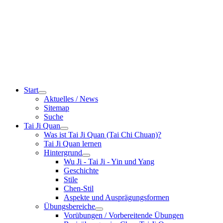
Start
Aktuelles / News
Sitemap
Suche
Tai Ji Quan
Was ist Tai Ji Quan (Tai Chi Chuan)?
Tai Ji Quan lernen
Hintergrund
Wu Ji - Tai Ji - Yin und Yang
Geschichte
Stile
Chen-Stil
Aspekte und Ausprägungsformen
Übungsbereiche
Vorübungen / Vorbereitende Übungen