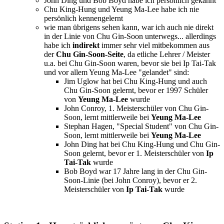
John Ding und Bob Boyd habe ich persönlich gekannt
Chu King-Hung und Yeung Ma-Lee habe ich nie
persönlich kennengelernt
wie man übrigens sehen kann, war ich auch nie direkt
in der Linie von Chu Gin-Soon unterwegs... allerdings
habe ich
indirekt
immer sehr viel mitbekommen aus
der
Chu Gin-Soon-Seite
, da etliche Lehrer / Meister
u.a. bei Chu Gin-Soon waren, bevor sie bei Ip Tai-Tak
und vor allem Yeung Ma-Lee "gelandet" sind:
Jim Uglow hat bei Chu King-Hung und auch
Chu Gin-Soon gelernt, bevor er 1997 Schüler
von
Yeung Ma-Lee
wurde
John Conroy, 1. Meisterschüler von Chu Gin-
Soon, lernt mittlerweile bei
Yeung Ma-Lee
Stephan Hagen, "Special Student" von Chu Gin-
Soon, lernt mittlerweile bei
Yeung Ma-Lee
John Ding hat bei Chu King-Hung und Chu Gin-
Soon gelernt, bevor er 1. Meisterschüler von
Ip
Tai-Tak
wurde
Bob Boyd war 17 Jahre lang in der Chu Gin-
Soon-Linie (bei John Conroy), bevor er 2.
Meisterschüler von
Ip Tai-Tak
wurde