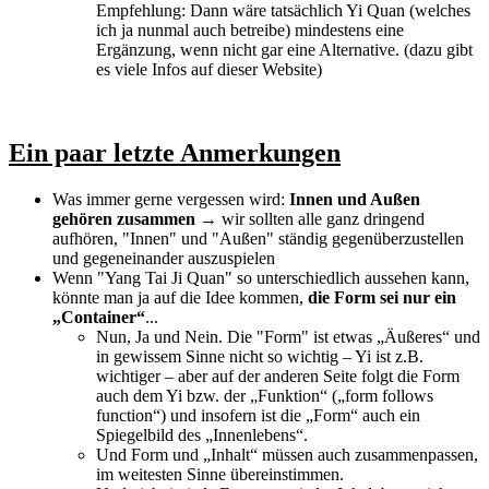
Empfehlung: Dann wäre tatsächlich Yi Quan (welches
ich ja nunmal auch betreibe) mindestens eine
Ergänzung, wenn nicht gar eine Alternative. (dazu gibt
es viele Infos auf dieser Website)
Ein paar letzte Anmerkungen
Was immer gerne vergessen wird:
Innen und Außen
gehören zusammen
→ wir sollten alle ganz dringend
aufhören, "Innen" und "Außen" ständig gegenüberzustellen
und gegeneinander auszuspielen
Wenn "Yang Tai Ji Quan" so unterschiedlich aussehen kann,
könnte man ja auf die Idee kommen,
die Form sei nur ein
„Container“
...
Nun, Ja und Nein. Die "Form" ist etwas „Äußeres“ und
in gewissem Sinne nicht so wichtig – Yi ist z.B.
wichtiger – aber auf der anderen Seite folgt die Form
auch dem Yi bzw. der „Funktion“ („form follows
function“) und insofern ist die „Form“ auch ein
Spiegelbild des „Innenlebens“.
Und Form und „Inhalt“ müssen auch zusammenpassen,
im weitesten Sinne übereinstimmen.