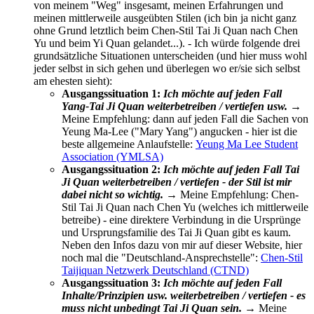
von meinem "Weg" insgesamt, meinen Erfahrungen und
meinen mittlerweile ausgeübten Stilen (ich bin ja nicht ganz
ohne Grund letztlich beim Chen-Stil Tai Ji Quan nach Chen
Yu und beim Yi Quan gelandet...). - Ich würde folgende drei
grundsätzliche Situationen unterscheiden (und hier muss wohl
jeder selbst in sich gehen und überlegen wo er/sie sich selbst
am ehesten sieht):
Ausgangssituation 1:
Ich möchte auf jeden Fall
Yang-Tai Ji Quan weiterbetreiben / vertiefen usw.
→
Meine Empfehlung: dann auf jeden Fall die Sachen von
Yeung Ma-Lee ("Mary Yang") angucken - hier ist die
beste allgemeine Anlaufstelle:
Yeung Ma Lee Student
Association (YMLSA)
Ausgangssituation 2:
Ich möchte auf jeden Fall Tai
Ji Quan weiterbetreiben / vertiefen - der Stil ist mir
dabei nicht so wichtig.
→ Meine Empfehlung: Chen-
Stil Tai Ji Quan nach Chen Yu (welches ich mittlerweile
betreibe) - eine direktere Verbindung in die Ursprünge
und Ursprungsfamilie des Tai Ji Quan gibt es kaum.
Neben den Infos dazu von mir auf dieser Website, hier
noch mal die "Deutschland-Ansprechstelle":
Chen-Stil
Taijiquan Netzwerk Deutschland (CTND)
Ausgangssituation 3:
Ich möchte auf jeden Fall
Inhalte/Prinzipien usw. weiterbetreiben / vertiefen - es
muss nicht unbedingt Tai Ji Quan sein.
→ Meine