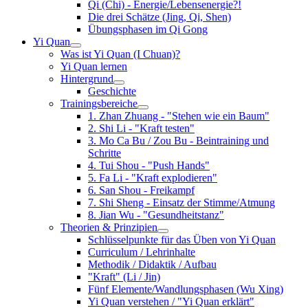
Qi (Chi) - Energie/Lebensenergie?!
Die drei Schätze (Jing, Qi, Shen)
Übungsphasen im Qi Gong
Yi Quan
Was ist Yi Quan (I Chuan)?
Yi Quan lernen
Hintergrund
Geschichte
Trainingsbereiche
1. Zhan Zhuang - "Stehen wie ein Baum"
2. Shi Li - "Kraft testen"
3. Mo Ca Bu / Zou Bu - Beintraining und
Schritte
4. Tui Shou - "Push Hands"
5. Fa Li - "Kraft explodieren"
6. San Shou - Freikampf
7. Shi Sheng - Einsatz der Stimme/Atmung
8. Jian Wu - "Gesundheitstanz"
Theorien & Prinzipien
Schlüsselpunkte für das Üben von Yi Quan
Curriculum / Lehrinhalte
Methodik / Didaktik / Aufbau
"Kraft" (Li / Jin)
Fünf Elemente/Wandlungsphasen (Wu Xing)
Yi Quan verstehen / "Yi Quan erklärt"