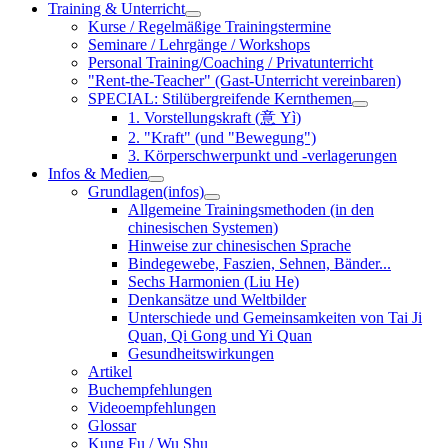
Training & Unterricht
Kurse / Regelmäßige Trainingstermine
Seminare / Lehrgänge / Workshops
Personal Training/Coaching / Privatunterricht
"Rent-the-Teacher" (Gast-Unterricht vereinbaren)
SPECIAL: Stilübergreifende Kernthemen
1. Vorstellungskraft (意 Yì)
2. "Kraft" (und "Bewegung")
3. Körperschwerpunkt und -verlagerungen
Infos & Medien
Grundlagen(infos)
Allgemeine Trainingsmethoden (in den
chinesischen Systemen)
Hinweise zur chinesischen Sprache
Bindegewebe, Faszien, Sehnen, Bänder...
Sechs Harmonien (Liu He)
Denkansätze und Weltbilder
Unterschiede und Gemeinsamkeiten von Tai Ji
Quan, Qi Gong und Yi Quan
Gesundheitswirkungen
Artikel
Buchempfehlungen
Videoempfehlungen
Glossar
Kung Fu / Wu Shu