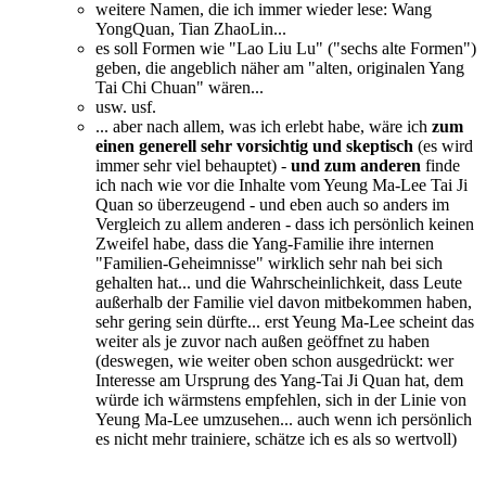
weitere Namen, die ich immer wieder lese: Wang
YongQuan, Tian ZhaoLin...
es soll Formen wie "Lao Liu Lu" ("sechs alte Formen")
geben, die angeblich näher am "alten, originalen Yang
Tai Chi Chuan" wären...
usw. usf.
... aber nach allem, was ich erlebt habe, wäre ich
zum
einen generell sehr vorsichtig und skeptisch
(es wird
immer sehr viel behauptet) -
und zum anderen
finde
ich nach wie vor die Inhalte vom Yeung Ma-Lee Tai Ji
Quan so überzeugend - und eben auch so anders im
Vergleich zu allem anderen - dass ich persönlich keinen
Zweifel habe, dass die Yang-Familie ihre internen
"Familien-Geheimnisse" wirklich sehr nah bei sich
gehalten hat... und die Wahrscheinlichkeit, dass Leute
außerhalb der Familie viel davon mitbekommen haben,
sehr gering sein dürfte... erst Yeung Ma-Lee scheint das
weiter als je zuvor nach außen geöffnet zu haben
(deswegen, wie weiter oben schon ausgedrückt: wer
Interesse am Ursprung des Yang-Tai Ji Quan hat, dem
würde ich wärmstens empfehlen, sich in der Linie von
Yeung Ma-Lee umzusehen... auch wenn ich persönlich
es nicht mehr trainiere, schätze ich es als so wertvoll)