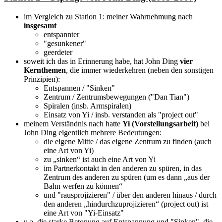
im Vergleich zu Station 1: meiner Wahrnehmung nach
insgesamt
entspannter
"gesunkener"
geerdeter
soweit ich das in Erinnerung habe, hat John Ding
vier
Kernthemen
, die immer wiederkehren (neben den sonstigen
Prinzipien):
Entspannen / "Sinken"
Zentrum / Zentrumsbewegungen ("Dan Tian")
Spiralen (insb. Armspiralen)
Einsatz von Yi / insb. verstanden als "project out"
meinem Verständnis nach hatte
Yi (Vorstellungsarbeit)
bei
John Ding eigentlich mehrere Bedeutungen:
die eigene Mitte / das eigene Zentrum zu finden (auch
eine Art von Yi)
zu „sinken“ ist auch eine Art von Yi
im Partnerkontakt in den anderen zu spüren, in das
Zentrum des anderen zu spüren (um es dann „aus der
Bahn werfen zu können“
und "rausprojizieren" / über den anderen hinaus / durch
den anderen „hindurchzuprojizieren“ (project out) ist
eine Art von "Yi-Einsatz"
u.a. die starke Betonung auf Entspannung und "Sinken", die