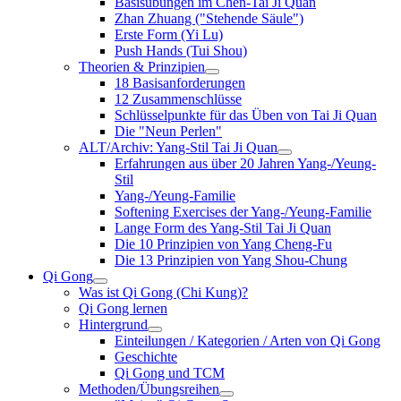
Basisübungen im Chen-Tai Ji Quan
Zhan Zhuang ("Stehende Säule")
Erste Form (Yi Lu)
Push Hands (Tui Shou)
Theorien & Prinzipien
18 Basisanforderungen
12 Zusammenschlüsse
Schlüsselpunkte für das Üben von Tai Ji Quan
Die "Neun Perlen"
ALT/Archiv: Yang-Stil Tai Ji Quan
Erfahrungen aus über 20 Jahren Yang-/Yeung-
Stil
Yang-/Yeung-Familie
Softening Exercises der Yang-/Yeung-Familie
Lange Form des Yang-Stil Tai Ji Quan
Die 10 Prinzipien von Yang Cheng-Fu
Die 13 Prinzipien von Yang Shou-Chung
Qi Gong
Was ist Qi Gong (Chi Kung)?
Qi Gong lernen
Hintergrund
Einteilungen / Kategorien / Arten von Qi Gong
Geschichte
Qi Gong und TCM
Methoden/Übungsreihen