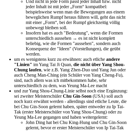
Und nicht in jede Form passt jeder Inhalt bzw. nicht
jeder Inhalt ist mit jeder „Form“ kompatibel:
beispielsweise wenn man die Bewegungen aus einem
beweglichen Rumpf heraus führen will, geht das nicht
mit einer „Form“, bei der Rumpf gleichzeitig völlig
unbewegt bleiben soll.
Insofern hat es auch "Bedeutung", wenn die Formen
unterschiedlich aussehen → es ist nicht komplett
beliebig, wie die Formen "aussehen", sondern auch
Konsequenz der "Ideen" (Vorstellungen), die geübt
werden.
um es wenigstens kurz zu erwähnen: auch etliche
andere
"Linien"
im Yang Tai Ji Quan,
die nicht über Yang Shou-
Chung laufen
, wie z.B. Yang Zhen-Duo und Yang Jun oder
auch Cheng Man-Ching (ein Schüler von Yang Cheng-Fu),
sind, nach allem was ich mitbekommen habe, sehr
unterschiedlich zu dem, was Yeung Ma-Lee macht
und zur Yang Shou-Chung-Linie selbst noch eine Ergänzung:
sei zweiter Meisterschüler
Chu Gin-Soon
(USA) soll auch
noch kurz erwähnt werden - allerdings sind etliche Leute, die
bei Chu Gin-Soon gelernt haben, später entweder zu Ip Tai-
Tak (erster Meisterschüler von Yang Shou-Chung) oder zu
Yeung Ma-Lee gegangen und haben weitergelernt:
John Ding hat bei Chu King-Hung und Chu Gin-Soon
gelernt, bevor er erster Meisterschüler von Ip Tai-Tak