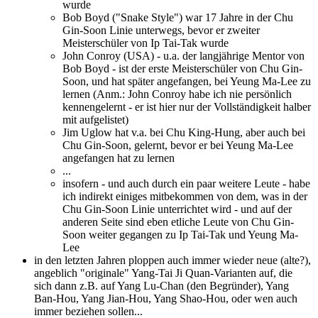
wurde
Bob Boyd ("Snake Style") war 17 Jahre in der Chu
Gin-Soon Linie unterwegs, bevor er zweiter
Meisterschüler von Ip Tai-Tak wurde
John Conroy (USA) - u.a. der langjährige Mentor von
Bob Boyd - ist der erste Meisterschüler von Chu Gin-
Soon, und hat später angefangen, bei Yeung Ma-Lee zu
lernen (Anm.: John Conroy habe ich nie persönlich
kennengelernt - er ist hier nur der Vollständigkeit halber
mit aufgelistet)
Jim Uglow hat v.a. bei Chu King-Hung, aber auch bei
Chu Gin-Soon, gelernt, bevor er bei Yeung Ma-Lee
angefangen hat zu lernen
...
insofern - und auch durch ein paar weitere Leute - habe
ich indirekt einiges mitbekommen von dem, was in der
Chu Gin-Soon Linie unterrichtet wird - und auf der
anderen Seite sind eben etliche Leute von Chu Gin-
Soon weiter gegangen zu Ip Tai-Tak und Yeung Ma-
Lee
in den letzten Jahren ploppen auch immer wieder neue (alte?),
angeblich "originale" Yang-Tai Ji Quan-Varianten auf, die
sich dann z.B. auf Yang Lu-Chan (den Begründer), Yang
Ban-Hou, Yang Jian-Hou, Yang Shao-Hou, oder wen auch
immer beziehen sollen...