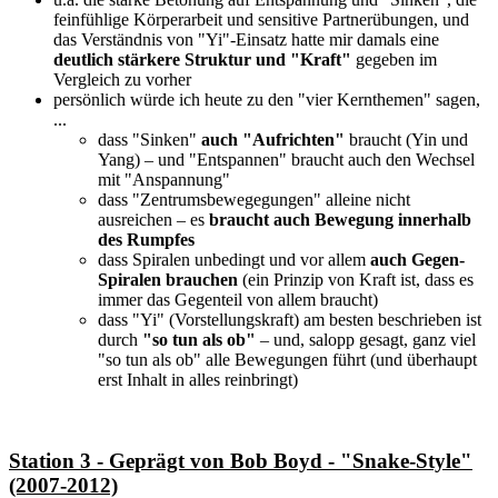
feinfühlige Körperarbeit und sensitive Partnerübungen, und
das Verständnis von "Yi"-Einsatz hatte mir damals eine
deutlich stärkere Struktur und "Kraft"
gegeben im
Vergleich zu vorher
persönlich würde ich heute zu den "vier Kernthemen" sagen,
...
dass "Sinken"
auch "Aufrichten"
braucht (Yin und
Yang) – und "Entspannen" braucht auch den Wechsel
mit "Anspannung"
dass "Zentrumsbewegegungen" alleine nicht
ausreichen – es
braucht auch Bewegung innerhalb
des Rumpfes
dass Spiralen unbedingt und vor allem
auch Gegen-
Spiralen brauchen
(ein Prinzip von Kraft ist, dass es
immer das Gegenteil von allem braucht)
dass "Yi" (Vorstellungskraft) am besten beschrieben ist
durch
"so tun als ob"
– und, salopp gesagt, ganz viel
"so tun als ob" alle Bewegungen führt (und überhaupt
erst Inhalt in alles reinbringt)
Station 3 - Geprägt von Bob Boyd - "Snake-Style"
(2007-2012)