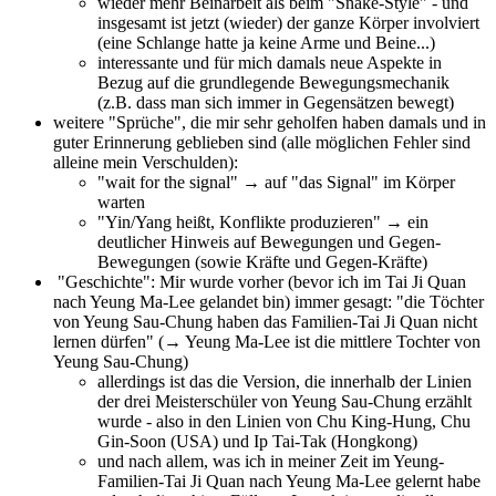
wieder mehr Beinarbeit als beim "Snake-Style" - und
insgesamt ist jetzt (wieder) der ganze Körper involviert
(eine Schlange hatte ja keine Arme und Beine...)
interessante und für mich damals neue Aspekte in
Bezug auf die grundlegende Bewegungsmechanik
(z.B. dass man sich immer in Gegensätzen bewegt)
weitere "Sprüche", die mir sehr geholfen haben damals und in
guter Erinnerung geblieben sind (alle möglichen Fehler sind
alleine mein Verschulden):
"wait for the signal" → auf "das Signal" im Körper
warten
"Yin/Yang heißt, Konflikte produzieren" → ein
deutlicher Hinweis auf Bewegungen und Gegen-
Bewegungen (sowie Kräfte und Gegen-Kräfte)
"Geschichte": Mir wurde vorher (bevor ich im Tai Ji Quan
nach Yeung Ma-Lee gelandet bin) immer gesagt: "die Töchter
von Yeung Sau-Chung haben das Familien-Tai Ji Quan nicht
lernen dürfen" (→ Yeung Ma-Lee ist die mittlere Tochter von
Yeung Sau-Chung)
allerdings ist das die Version, die innerhalb der Linien
der drei Meisterschüler von Yeung Sau-Chung erzählt
wurde - also in den Linien von Chu King-Hung, Chu
Gin-Soon (USA) und Ip Tai-Tak (Hongkong)
und nach allem, was ich in meiner Zeit im Yeung-
Familien-Tai Ji Quan nach Yeung Ma-Lee gelernt habe