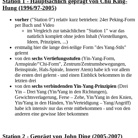
Station 1 - Hauptsächlich geprägt von Chu King-
Hung (1996/97-2005)
vorher
("Station 0") relativ kurz betrieben: 24er Peking-Form
per Buch und Video
im Vergleich zur tatsächlichen "Station 1" war das
natürlich komplett ohne jeden Inhalt (Vorstellungen,
Ideen, Prinzipien, ...)
erstmalig hier die lange drei-teilige Form "des Yang-Stils"
gelernt
von den
sechs Vertiefungsstufen
(Yin-Yang-Form,
Armspirale/"Chi-Form", Zentrum/Zentrumsbewegungen,
Beinspirale, Hals-Spirale, Innerer Atem) habe ich vor allem
die ersten drei gelernt - und einen Einblick bekommen in die
letzten drei
von den
sechs verbindenden Yin-Yang-Prinzipien
(Drei
Yin – Drei Yang (Yin/Yang in den Richtungen),
Gewichtsverlagerung, Ferse – Zehe, Yin/Yang in den Knien,
Yin/Yang in den Händen, Yin/Verteidigung – Yang/Angriff)
habe ich intensiv nur das erste mitbekommen - und von den
anderen eine gewisse Idee bekommen
Station 2 - Geprägt von John Ding (2005-2007)