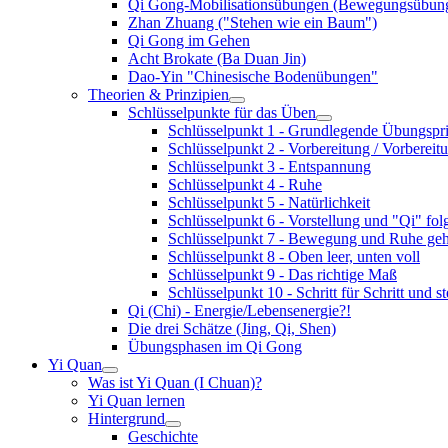
Qi Gong-Mobilisationsübungen (Bewegungsübun
Zhan Zhuang ("Stehen wie ein Baum")
Qi Gong im Gehen
Acht Brokate (Ba Duan Jin)
Dao-Yin "Chinesische Bodenübungen"
Theorien & Prinzipien
Schlüsselpunkte für das Üben
Schlüsselpunkt 1 - Grundlegende Übungspri
Schlüsselpunkt 2 - Vorbereitung / Vorbereitu
Schlüsselpunkt 3 - Entspannung
Schlüsselpunkt 4 - Ruhe
Schlüsselpunkt 5 - Natürlichkeit
Schlüsselpunkt 6 - Vorstellung und "Qi" fo
Schlüsselpunkt 7 - Bewegung und Ruhe g
Schlüsselpunkt 8 - Oben leer, unten voll
Schlüsselpunkt 9 - Das richtige Maß
Schlüsselpunkt 10 - Schritt für Schritt und s
Qi (Chi) - Energie/Lebensenergie?!
Die drei Schätze (Jing, Qi, Shen)
Übungsphasen im Qi Gong
Yi Quan
Was ist Yi Quan (I Chuan)?
Yi Quan lernen
Hintergrund
Geschichte