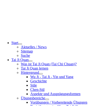
Start
Aktuelles / News
Sitemap
Suche
Tai Ji Quan
Was ist Tai Ji Quan (Tai Chi Chuan)?
Tai Ji Quan lernen
Hintergrund
Wu Ji - Tai Ji - Yin und Yang
Geschichte
Stile
Chen-Stil
Aspekte und Ausprägungsformen
Übungsbereiche
Vorübungen / Vorbereitende Übungen