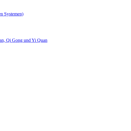
en Systemen)
uan, Qi Gong und Yi Quan