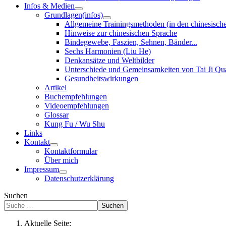
Infos & Medien
Grundlagen(infos)
Allgemeine Trainingsmethoden (in den chinesisch
Hinweise zur chinesischen Sprache
Bindegewebe, Faszien, Sehnen, Bänder...
Sechs Harmonien (Liu He)
Denkansätze und Weltbilder
Unterschiede und Gemeinsamkeiten von Tai Ji Q
Gesundheitswirkungen
Artikel
Buchempfehlungen
Videoempfehlungen
Glossar
Kung Fu / Wu Shu
Links
Kontakt
Kontaktformular
Über mich
Impressum
Datenschutzerklärung
Suchen
Suchen
Aktuelle Seite: