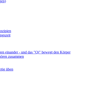
gen)
nzipien
ngszeit
lgen einander - und das "Qi" bewegt den Körper
ehören zusammen
tetig üben