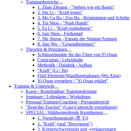
Trainingsbereiche
1. Zhan Zhuang - "Stehen wie ein Baum"
2. Shi Li - "Kraft testen"
3. Mo Ca Bu / Zou Bu - Beintraining und Schritte
4. Tui Shou - "Push Hands"
5. Fa Li - "Kraft explodieren"
6. San Shou - Freikampf
7. Shi Sheng - Einsatz der Stimme/Atmung
8. Jian Wu - "Gesundheitstanz"
Theorien & Prinzipien
Schlüsselpunkte für das Üben von Yi Quan
Curriculum / Lehrinhalte
Methodik / Didaktik / Aufbau
"Kraft" (Li / Jin)
Fünf Elemente/Wandlungsphasen (Wu Xing)
Yi Quan verstehen / "Yi Quan erklärt"
Training & Unterricht
Kurse / Regelmäßige Trainingstermine
Seminare / Lehrgänge / Workshops
Personal Training/Coaching / Privatunterricht
"Rent-the-Teacher" (Gast-Unterricht vereinbaren)
SPECIAL: Stilübergreifende Kernthemen
1. Vorstellungskraft (意 Yì)
2. "Kraft" (und "Bewegung")
3. Körperschwerpunkt und -verlagerungen