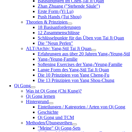
Basisübungen im Chen-Tai Ji Quan
Zhan Zhuang ("Stehende Säule")
Erste Form (Yi Lu)
Push Hands (Tui Shou)
Theorien & Prinzipien
18 Basisanforderungen
12 Zusammenschlüsse
Schlüsselpunkte für das Üben von Tai Ji Quan
Die "Neun Perlen"
ALT/Archiv: Yang-Stil Tai Ji Quan
Erfahrungen aus über 20 Jahren Yang-/Yeung-Stil
Yang-/Yeung-Familie
Softening Exercises der Yang-/Yeung-Familie
Lange Form des Yang-Stil Tai Ji Quan
Die 10 Prinzipien von Yang Cheng-Fu
Die 13 Prinzipien von Yang Shou-Chung
Qi Gong
Was ist Qi Gong (Chi Kung)?
Qi Gong lernen
Hintergrund
Einteilungen / Kategorien / Arten von Qi Gong
Geschichte
Qi Gong und TCM
Methoden/Übungsreihen
"Meine" Qi Gong-Sets