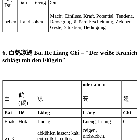
Sau
Soeng
Sai
Dai
Macht, Einfluss, Kraft, Potential, Tendenz,
heben
Hand
oben
Bewegung, äußere Erscheinung, Zeichen,
Geste, Situation, Bedingung
6. 白鹤凉翅 Bai He Liang Chi – "Der weiße Kranich
schlägt mit den Flügeln"
oder auch:
鹤
白
凉
亮
翅
(鶴)
Bái
Hè
Liáng
Liàng
Chì
Baak
Hok
Loeng
Loeng, Leung
Ci
zeigen,
abkühlen lassen; kalt;
preisgeben,
weiß;
entmutigt, mutlos,