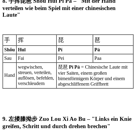
8. 手挥琵琶 Shou Hui Pi Pa – "Mit der Hand
verteilen wie beim Spiel mit einer chinesischen
Laute"
手
挥
琵
琶
Shŏu
Huī
Pí
Pá
Sau
Fai
Pei
Paa
wegwischen,
琵琶
Pí Pá
= Chinesische Laute mit
streuen, verteilen,
vier Saiten, einem großen
Hand
auflösen, befehlen,
birnenförmigem Körper und einem
verschleudern
abgeschliffenem Griffbrett
9. 左搂膝拗步 Zuo Lou Xi Ao Bu – "Links ein Knie
greifen, Schritt und durch drehen brechen"