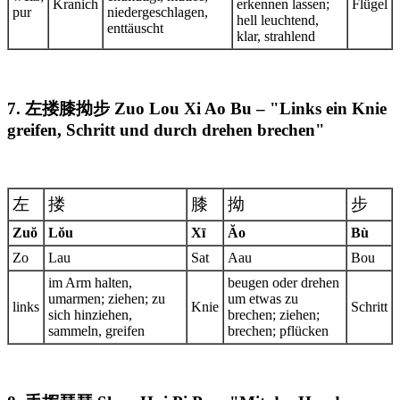
Kranich
erkennen lassen;
Flügel
pur
niedergeschlagen,
hell leuchtend,
enttäuscht
klar, strahlend
7. 左搂膝拗步 Zuo Lou Xi Ao Bu – "Links ein Knie
greifen, Schritt und durch drehen brechen"
左
搂
膝
拗
步
Zuŏ
Lŏu
Xī
Ăo
Bù
Zo
Lau
Sat
Aau
Bou
im Arm halten,
beugen oder drehen
umarmen; ziehen; zu
um etwas zu
links
Knie
Schritt
sich hinziehen,
brechen; ziehen;
sammeln, greifen
brechen; pflücken