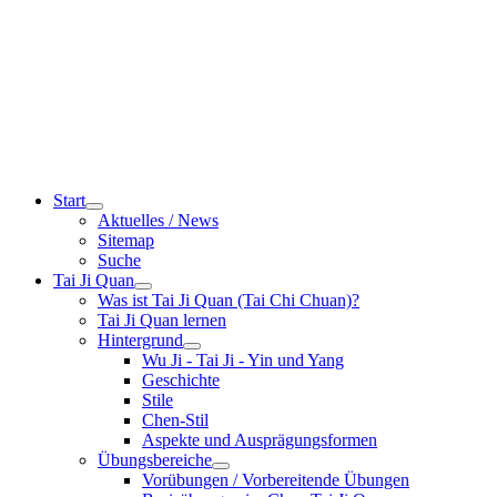
Start
Aktuelles / News
Sitemap
Suche
Tai Ji Quan
Was ist Tai Ji Quan (Tai Chi Chuan)?
Tai Ji Quan lernen
Hintergrund
Wu Ji - Tai Ji - Yin und Yang
Geschichte
Stile
Chen-Stil
Aspekte und Ausprägungsformen
Übungsbereiche
Vorübungen / Vorbereitende Übungen