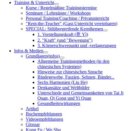
Training & Unterricht
Kurse / Regelmäßige Trainingstermine
Seminare / Lehrgänge / Workshops
Personal Training/Coaching / Privatunterricht
"Rent-the-Teacher" (Gast-Unterricht vereinbaren)
SPECIAL: Stilübergreifende Kernthemen
1. Vorstellungskraft (意 Yì)
2. "Kraft" (und "Bewegung")
3. Körperschwerpunkt und -verlagerungen
Infos & Medien
Grundlagen(infos)
Allgemeine Trainingsmethoden (in den
chinesischen Systemen)
Hinweise zur chinesischen Sprache
Bindegewebe, Faszien, Sehnen, Bänder...
Sechs Harmonien (Liu He)
Denkansätze und Weltbilder
Unterschiede und Gemeinsamkeiten von Tai Ji
Quan, Qi Gong und Yi Quan
Gesundheitswirkungen
Artikel
Buchempfehlungen
Videoempfehlungen
Glossar
Kung Fu / Wu Shu