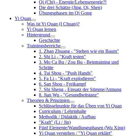
Qi (Chi) - Energie/Lebensenergie?!
Die drei Schätze (Jing, Qi, Shen)
Übungsphasen im Qi Gong
Yi Quan
Was ist Yi Quan (I Chuan)?
Yi Quan lernen
Hintergrund
Geschichte
Trainingsbereiche
1. Zhan Zhuang - "Stehen wie ein Baum"
2. Shi Li - "Kraft testen"
3. Mo Ca Bu / Zou Bu - Beintraining und
Schritte
4. Tui Shou - "Push Hands"
5. Fa Li - "Kraft explodieren"
6. San Shou - Freikampf
7. Shi Sheng - Einsatz der Stimme/Atmung
8. Jian Wu - "Gesundheitstanz"
Theorien & Prinzipien
Schlüsselpunkte für das Üben von Yi Quan
Curriculum / Lehrinhalte
Methodik / Didaktik / Aufbau
"Kraft" (Li / Jin)
Fünf Elemente/Wandlungsphasen (Wu Xing)
Yi Quan verstehen / "Yi Quan erklärt"