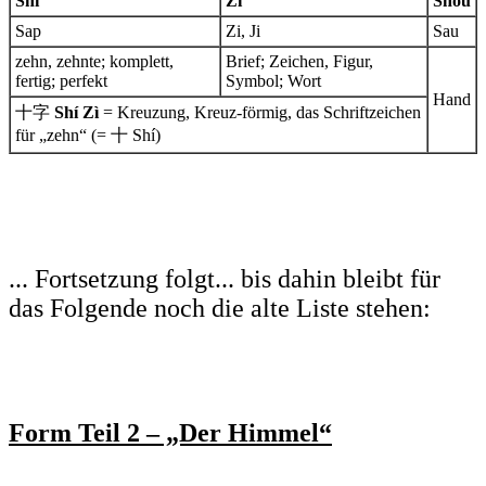
Shí
Zì
Shŏu
Sap
Zi, Ji
Sau
zehn, zehnte; komplett,
Brief; Zeichen, Figur,
fertig; perfekt
Symbol; Wort
Hand
十字
Shí Zì
= Kreuzung, Kreuz-förmig, das Schriftzeichen
für „zehn“ (= 十 Shí)
... Fortsetzung folgt... bis dahin bleibt für
das Folgende noch die alte Liste stehen:
Form Teil 2 – „Der Himmel“