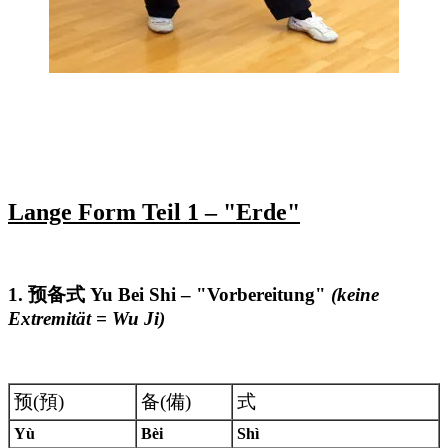
Lange Form Teil 1 – "Erde"
1. 预备式 Yu Bei Shi – "Vorbereitung"
(keine
Extremität = Wu Ji)
预(預)
备(備)
式
Yù
Bèi
Shì