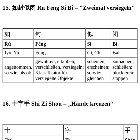
15. 如封似闭 Ru Feng Si Bi – "Zweimal versiegeln"
如
封
似
闭
Rú
Fēng
Sì
Bì
Jyu, Yu
Fung
Ci, Chi
Bai
gewähren, erlauben;
scheinen,
zumachen,
angenommen,
verschließen, versiegeln;
erscheinen;
schließen;
so wie, als ob
Klassifikator für
so wie;
blockieren;
versiegelte Objekte
gleichen
stoppen
16. 十字手 Shi Zi Shou – „Hände kreuzen“
十
字
手