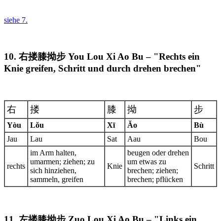
siehe 7.
10. 右搂膝拗步 You Lou Xi Ao Bu – "Rechts ein
Knie greifen, Schritt und durch drehen brechen"
右
搂
膝
拗
步
Yòu
Lŏu
Xī
Ăo
Bù
Jau
Lau
Sat
Aau
Bou
im Arm halten,
beugen oder drehen
umarmen; ziehen; zu
um etwas zu
rechts
Knie
Schritt
sich hinziehen,
brechen; ziehen;
sammeln, greifen
brechen; pflücken
11. 左搂膝拗步 Zuo Lou Xi Ao Bu – "Links ein