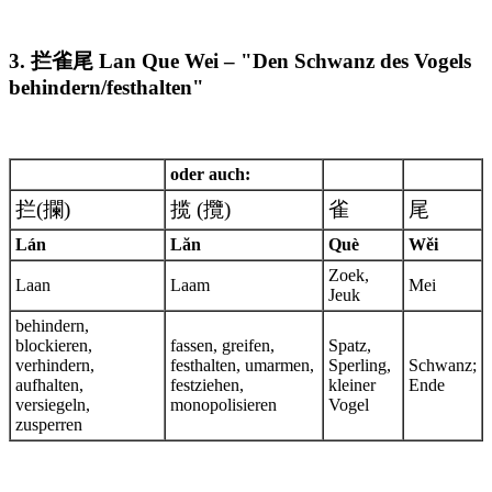
3. 拦雀尾 Lan Que Wei – "Den Schwanz des Vogels
behindern/festhalten"
oder auch:
拦(攔)
揽 (攬)
雀
尾
Lán
Lăn
Què
Wěi
Zoek,
Laan
Laam
Mei
Jeuk
behindern,
blockieren,
fassen, greifen,
Spatz,
verhindern,
festhalten, umarmen,
Sperling,
Schwanz;
aufhalten,
festziehen,
kleiner
Ende
versiegeln,
monopolisieren
Vogel
zusperren