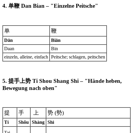
4. 单鞭 Dan Bian – "Einzelne Peitsche"
单
鞭
Dān
Biān
Daan
Bin
einzeln, alleine, einfach
Peitsche; schlagen, peitschen
5. 提手上势 Ti Shou Shang Shi – "Hände heben,
Bewegung nach oben"
提
手
上
势 (勢)
Tí
Shŏu
Shàng
Shì
Tai,