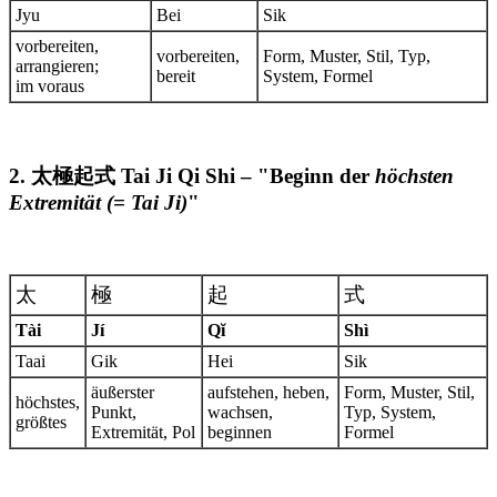
Jyu
Bei
Sik
vorbereiten,
vorbereiten,
Form, Muster, Stil, Typ,
arrangieren;
bereit
System, Formel
im voraus
2. 太極起式 Tai Ji Qi Shi – "Beginn der
höchsten
Extremität (= Tai Ji)
"
太
極
起
式
Tài
Jí
Qĭ
Shì
Taai
Gik
Hei
Sik
äußerster
aufstehen, heben,
Form, Muster, Stil,
höchstes,
Punkt,
wachsen,
Typ, System,
größtes
Extremität, Pol
beginnen
Formel