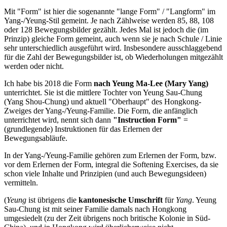
Mit "Form" ist hier die sogenannte "lange Form" / "Langform" im
Yang-/Yeung-Stil gemeint. Je nach Zählweise werden 85, 88, 108
oder 128 Bewegungsbilder gezählt. Jedes Mal ist jedoch die (im
Prinzip) gleiche Form gemeint, auch wenn sie je nach Schule / Linie
sehr unterschiedlich ausgeführt wird. Insbesondere ausschlaggebend
für die Zahl der Bewegungsbilder ist, ob Wiederholungen mitgezählt
werden oder nicht.
Ich habe bis 2018 die Form
nach Yeung Ma-Lee (Mary Yang)
unterrichtet. Sie ist die mittlere Tochter von Yeung Sau-Chung
(Yang Shou-Chung) und aktuell "Oberhaupt" des Hongkong-
Zweiges der Yang-/Yeung-Familie. Die Form, die anfänglich
unterrichtet wird, nennt sich dann
"Instruction Form"
=
(grundlegende) Instruktionen für das Erlernen der
Bewegungsabläufe.
In der Yang-/Yeung-Familie gehören zum Erlernen der Form, bzw.
vor dem Erlernen der Form, integral die Softening Exercises, da sie
schon viele Inhalte und Prinzipien (und auch Bewegungsideen)
vermitteln.
(
Yeung
ist übrigens die
kantonesische Umschrift
für
Yang
. Yeung
Sau-Chung ist mit seiner Familie damals nach Hongkong
umgesiedelt (zu der Zeit übrigens noch britische Kolonie in Süd-