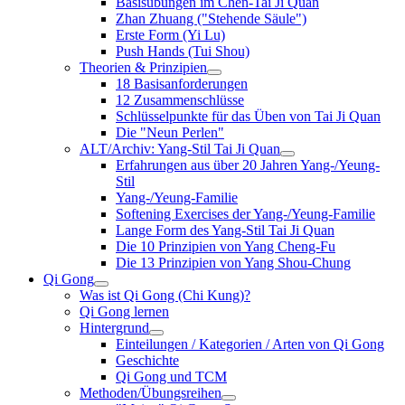
Basisübungen im Chen-Tai Ji Quan
Zhan Zhuang ("Stehende Säule")
Erste Form (Yi Lu)
Push Hands (Tui Shou)
Theorien & Prinzipien
18 Basisanforderungen
12 Zusammenschlüsse
Schlüsselpunkte für das Üben von Tai Ji Quan
Die "Neun Perlen"
ALT/Archiv: Yang-Stil Tai Ji Quan
Erfahrungen aus über 20 Jahren Yang-/Yeung-
Stil
Yang-/Yeung-Familie
Softening Exercises der Yang-/Yeung-Familie
Lange Form des Yang-Stil Tai Ji Quan
Die 10 Prinzipien von Yang Cheng-Fu
Die 13 Prinzipien von Yang Shou-Chung
Qi Gong
Was ist Qi Gong (Chi Kung)?
Qi Gong lernen
Hintergrund
Einteilungen / Kategorien / Arten von Qi Gong
Geschichte
Qi Gong und TCM
Methoden/Übungsreihen